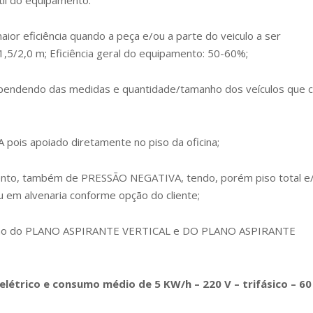
til do equipamento.
 eficiência quando a peça e/ou a parte do veiculo a ser
1,5/2,0 m; Eficiência geral do equipamento: 50-60%;
ependendo das medidas e quantidade/tamanho dos veículos que 
s apoiado diretamente no piso da oficina;
nto, também de PRESSÃO NEGATIVA, tendo, porém piso total e
u em alvenaria conforme opção do cliente;
penho do PLANO ASPIRANTE VERTICAL e DO PLANO ASPIRANTE
trico e consumo médio de 5 KW/h – 220 V – trifásico – 60