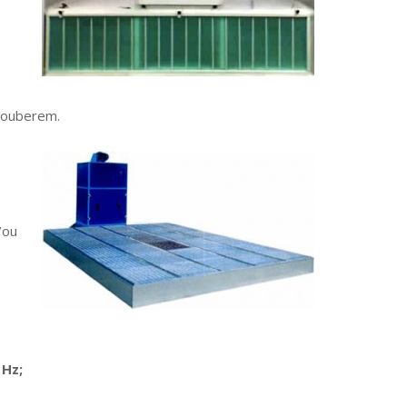
couberem.
/ou
 Hz;