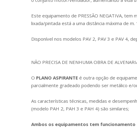
o conjunto motor/ventilador, aumentando a vida ú
Este equipamento de PRESSÃO NEGATIVA, tem maior
lixada/pintada está a uma distância máxima de m. 
Disponível nos modelos PAV 2, PAV 3 e PAV 4, d
NÃO PRECISA DE NENHUMA OBRA DE ALVENARIA poi
O
PLANO ASPIRANTE
é outra opção de equipame
parcialmente gradeado podendo ser
metálico e/o
As características técnicas, medidas e desem
(modelo PAH 2, PAH 3 e PAH 4) são similares;
Ambos os equipamentos tem funcionamento elé